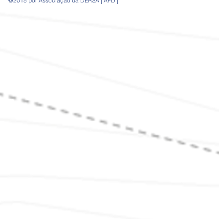
@2015 por Associação da DERSA | AFD |